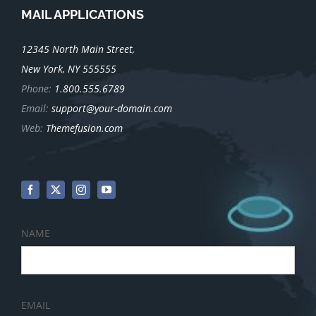
MAIL APPLICATIONS
12345 North Main Street,
New York, NY 555555
Phone:
1.800.555.6789
Email:
support@your-domain.com
Web:
Themefusion.com
NAME
EMAIL