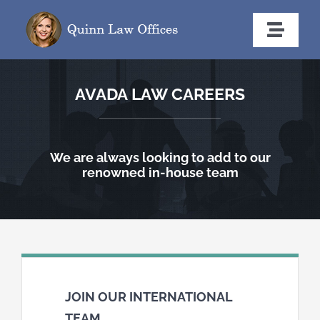
Skip
to
Toggle
content
Naviga
Home
AVADA LAW CAREERS
Areas of Practice
We are always looking to add to our
Attorney
renowned in-house team
Contact
JOIN OUR INTERNATIONAL
TEAM